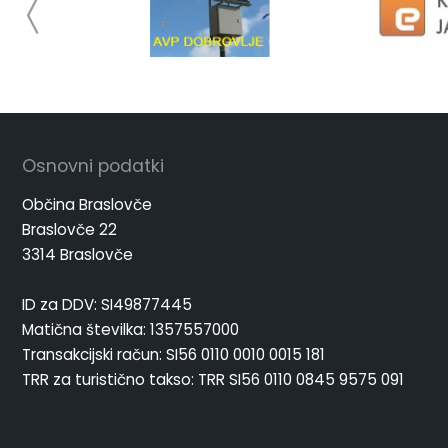
Osnovni podatki
Občina Braslovče
Braslovče 22
3314 Braslovče
ID za DDV: SI49877445
Matična številka: 1357557000
Transakcijski račun: SI56 0110 0010 0015 181
TRR za turistično takso: TRR SI56 0110 0845 9575 091