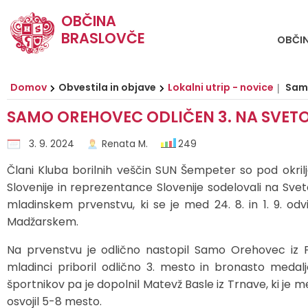
OBČINA
BRASLOVČE
OBČI
Za pričetek iskanja kliknite na puščico >
OBVESTILA IN OBJAVE
OBČINSKA UPRAVA
ORGANI OBČINE
Občinski svet
E-OBČINA
LOKALNO
TURIZEM
OBČINA
Vizitka občine
Župan
Naloge in pristojnosti
Naloge in pristojnosti
Novice in objave
Vloge in obrazci
TIC Braslovče
Pomembne številke
Domov
Obvestila in objave
Lokalni utrip - novice
Samo
SAMO OREHOVEC ODLIČEN 3. NA SVET
Predstavitev občine
Podžupani
Člani občinskega sveta
Imenik zaposlenih
Koledar dogodkov
Predlagajte občini
Izleti in poti
Prostofer - prevozi starejših
3. 9. 2024
Renata M.
249
Grb in zastava
Občinski svet
Seje občinskega sveta
Organigram
Zapore cest
Pogosta vprašanja
Znamenitosti
Javni zavodi
Člani Kluba borilnih veščin SUN Šempeter so pod okri
Slovenije in reprezentance Slovenije sodelovali na S
Občinski praznik
Nadzorni odbor
Komisije in odbori
Uradne ure
Lokalni utrip - novice
E-obveščanje
Gostinstvo
Društva in združenja
mladinskem prvenstvu, ki se je med 24. 8. in 1. 9. odv
Madžarskem.
Fotogalerija
Krajevni odbori
Varstvo osebnih podatkov
Javni razpisi in objave
Prenočišča
Gospodarske javne službe
Na prvenstvu je odlično nastopil
Samo Orehovec iz P
Občinska volilna komisija
Katalog informacij javnega značaja
Projekti in investicije
Dan hmeljarjev
Zbirni center Braslovče (Žovnek)
mladinci priboril odlično 3. mesto in bronasto medal
športnikov pa je dopolnil
Matevž Basle iz Trnave, ki je m
Medobčinska inšpekcija, redarstvo in varstvo okolja
Predpisi in odloki
Prireditveni prostor Braslovče
Lokalni ponudniki
osvojil 5-8 mesto.