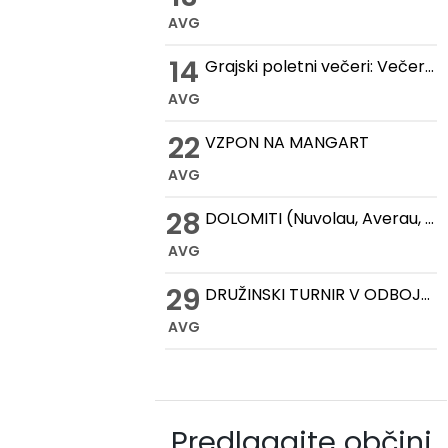
AVG
14
Grajski poletni večeri: Večer romantike na Gradu Žovnek
AVG
22
VZPON NA MANGART
AVG
28
DOLOMITI (Nuvolau, Averau, Cinque Torri, Lago Federa)
AVG
29
DRUŽINSKI TURNIR V ODBOJKI NA MIVKI
AVG
Predlagajte občini