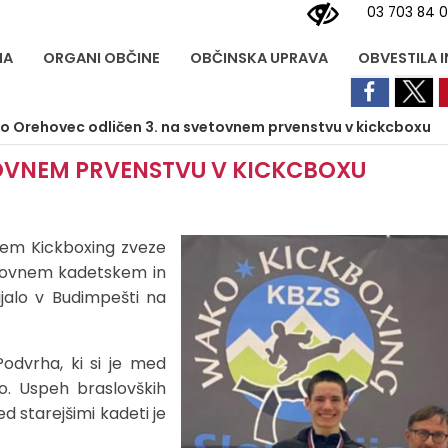
03 703 84 
NA
ORGANI OBČINE
OBČINSKA UPRAVA
OBVESTILA 
 Orehovec odličen 3. na svetovnem prvenstvu v kickcboxu
OVNEM PRVENSTVU V KICKCBOXU
ljem Kickboxing zveze
vetovnem kadetskem in
ijalo v Budimpešti na
odvrha, ki si je med
jo. Uspeh braslovških
ed starejšimi kadeti je