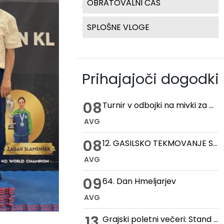
OBRATOVALNI ČAS
SPLOŠNE VLOGE
Prihajajoči dogodki
08
Turnir v odbojki na mivki za pokal hmeljske kobule
AVG
08
12. GASILSKO TEKMOVANJE STARIH ROČNIH IN MOTORNIH BRIZGALN
AVG
09
64. Dan Hmeljarjev
AVG
13
Grajski poletni večeri: Stand up večer na Gradu Žovnek