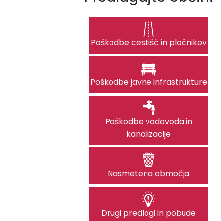
Poškodbe cestišč in pločnikov
Poškodbe javne infrastrukture
Poškodbe vodovoda in
kanalizacije
Nasmetena območja
Drugi predlogi in pobude