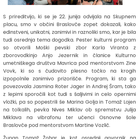
Zaščita in reševanje
Proračun občine
Ekomuzej hmeljarstva in pivovarstva
Slovo naših občanov
S prireditvijo, ki se je 22. junija odvijala na Skupnem
placu, smo v občini Braslovče zopet dokazali, kako
Prostorski akti občine
Dežela celjska
Objave Savinjska TV
edinstveni, unikatni, zanimivi in raznoliki smo, kar je bila
tudi osrednja tema dogodka. Pester kulturni program
Strateški dokumenti
so otvorili Moški pevski zbor Karla Viranta z
zborovodkinjo Anjo Jezernik in članice Kulturno
Občinsko glasilo
umetniškega društva Mavrica pod mentorstvom Zine
Vovk, ki so s čudovito plesno točko na krogih
Uradne objave
izpopolnile zanimivo prizorišče. Program, ki sta ga
povezovala Jasmina Roter Jager in Andrej Šram, tako
Lokalne volitve
z lepimi sporočili kot tudi s šaljivimi in celo opernimi
vložki, pa so popestrili še Marina Golja in Tomaž Lojen
Varuhov kotiček
na tolkalih, pevka Nives Miklav ob spremstvu Julija
Miklava na vibrafonu ter učenci Osnovne šole
Braslovče pod mentorstvom Martine Vozlič.
Župan Tomaž Žohar je kot osrednji govornik na