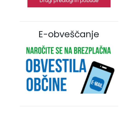
Drugi predlogi in pobude
E-obveščanje