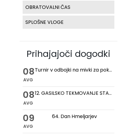
OBRATOVALNI ČAS
SPLOŠNE VLOGE
Prihajajoči dogodki
08
Turnir v odbojki na mivki za pokal hmeljske kobule
AVG
08
12. GASILSKO TEKMOVANJE STARIH ROČNIH IN MOTORNIH BRIZGALN
AVG
09
64. Dan Hmeljarjev
AVG