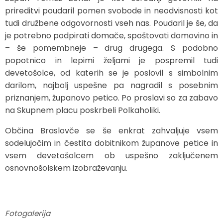
prireditvi poudaril pomen svobode in neodvisnosti kot
tudi družbene odgovornosti vseh nas. Poudaril je še, da
je potrebno podpirati domače, spoštovati domovino in
– še pomembneje – drug drugega. S podobno
popotnico in lepimi željami je pospremil tudi
devetošolce, od katerih se je poslovil s simbolnim
darilom, najbolj uspešne pa nagradil s posebnim
priznanjem, županovo petico. Po proslavi so za zabavo
na Skupnem placu poskrbeli Polkaholiki.
Občina Braslovče se še enkrat zahvaljuje vsem
sodelujočim in čestita dobitnikom županove petice in
vsem devetošolcem ob uspešno zaključenem
osnovnošolskem izobraževanju.
Fotogalerija