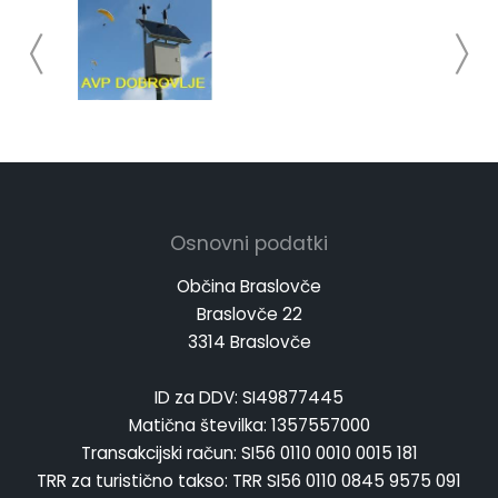
Osnovni podatki
Občina Braslovče
Braslovče 22
3314 Braslovče
ID za DDV: SI49877445
Matična številka: 1357557000
Transakcijski račun: SI56 0110 0010 0015 181
TRR za turistično takso: TRR SI56 0110 0845 9575 091