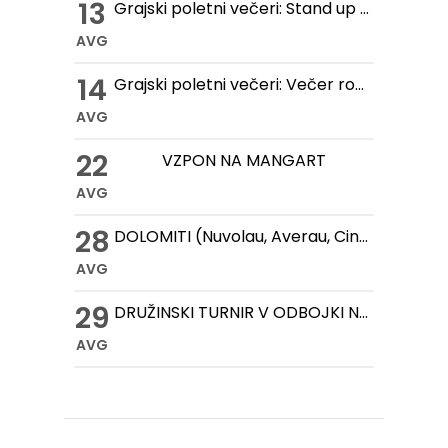
13
Grajski poletni večeri: Stand up večer na Gradu Žovnek
AVG
14
Grajski poletni večeri: Večer romantike na Gradu Žovnek
AVG
22
VZPON NA MANGART
AVG
28
DOLOMITI (Nuvolau, Averau, Cinque Torri, Lago Federa)
AVG
29
DRUŽINSKI TURNIR V ODBOJKI NA MIVKI
AVG