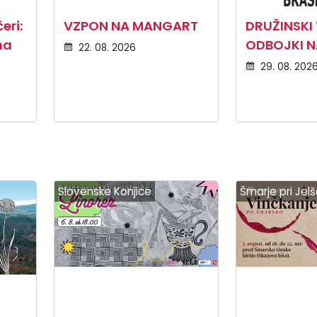
eri:
VZPON NA MANGART
DRUŽINSKI 
na
ODBOJKI N
22. 08. 2026
29. 08. 202
Slovenske Konjice
Šmarje pri Jel