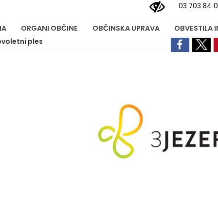
03 703 84 
NA
ORGANI OBČINE
OBČINSKA UPRAVA
OBVESTILA 
voletni ples