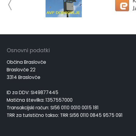
Osnovni podatki
Občina Braslovče
Braslovče 22
3314 Braslovče
ID za DDV: SI49877445
Matična številka: 1357557000
Transakcijski račun: SI56 0110 0010 0015 181
TRR za turistično takso: TRR SI56 0110 0845 9575 091