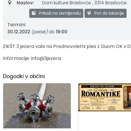
Naslov:
Dom kulture Braslovče
,
3314 Braslovče
Zaščita in reševanje
Proračun občine
Ekomuzej hmeljarstva in pivovarstva
Slovo naših občanov
Prikaži na zemljevidu
Pot do lokacije
Prostorski akti občine
Dežela celjska
Objave Savinjska TV
Termini
30.12.2022
(petek)
ob
19:00
Strateški dokumenti
ZIKŠT 3 jezera vabi na Prednovoletni ples z Duom OK v
D
Občinsko glasilo
Informacije: info@3jezera.
Uradne objave
Dogodki v občini
Lokalne volitve
Varuhov kotiček