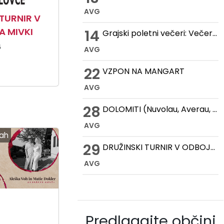
AVG
TURNIR V
A MIVKI
14
Grajski poletni večeri: Večer romantike na Gradu Žovnek
6
AVG
22
VZPON NA MANGART
AVG
28
DOLOMITI (Nuvolau, Averau, Cinque Torri, Lago Federa)
AVG
šah
29
DRUŽINSKI TURNIR V ODBOJKI NA MIVKI
AVG
Predlagajte občini