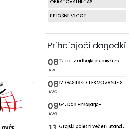
OBRATOVALNI ČAS
SPLOŠNE VLOGE
Prihajajoči dogodki
08
Turnir v odbojki na mivki za pokal hmeljske kobule
AVG
08
12. GASILSKO TEKMOVANJE STARIH ROČNIH IN MOTORNIH BRIZGALN
AVG
09
64. Dan Hmeljarjev
AVG
13
Grajski poletni večeri: Stand up večer na Gradu Žovnek