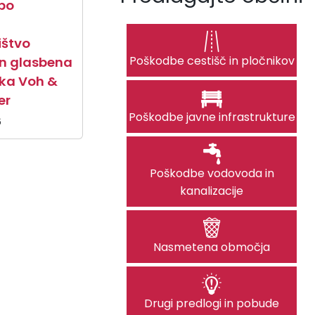
po
ištvo
Poškodbe cestišč in pločnikov
in glasbena
ška Voh &
er
Poškodbe javne infrastrukture
6
Poškodbe vodovoda in
kanalizacije
Nasmetena območja
Drugi predlogi in pobude