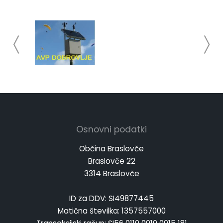
Osnovni podatki
Občina Braslovče
Braslovče 22
3314 Braslovče
ID za DDV: SI49877445
Matična številka: 1357557000