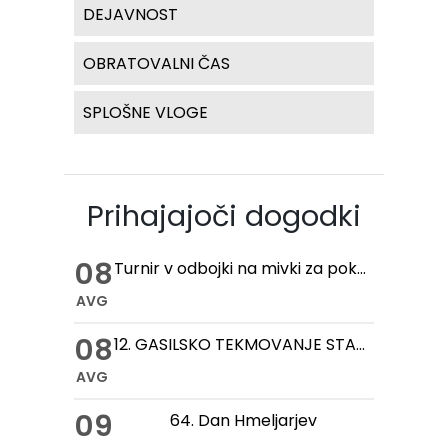
DEJAVNOST
OBRATOVALNI ČAS
SPLOŠNE VLOGE
Prihajajoči dogodki
08
Turnir v odbojki na mivki za pokal hmeljske kobule
AVG
08
12. GASILSKO TEKMOVANJE STARIH ROČNIH IN MOTORNIH BRIZGALN
AVG
09
64. Dan Hmeljarjev