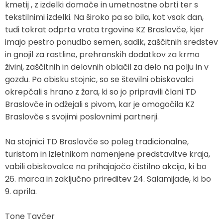
kmetij , z izdelki domače in umetnostne obrti ter s
tekstilnimi izdelki. Na široko pa so bila, kot vsak dan,
tudi tokrat odprta vrata trgovine KZ Braslovče, kjer
imajo pestro ponudbo semen, sadik, zaščitnih sredstev
in gnojil za rastline, prehranskih dodatkov za krmo
živini, zaščitnih in delovnih oblačil za delo na polju in v
gozdu. Po obisku stojnic, so se številni obiskovalci
okrepčali s hrano z žara, ki so jo pripravili člani TD
Braslovče in odžejali s pivom, kar je omogočila KZ
Braslovče s svojimi poslovnimi partnerji.
Na stojnici TD Braslovče so poleg tradicionalne,
turistom in izletnikom namenjene predstavitve kraja,
vabili obiskovalce na prihajajočo čistilno akcijo, ki bo
26. marca in zaključno prireditev 24. Salamijade, ki bo
9. aprila.
Tone Tavčer