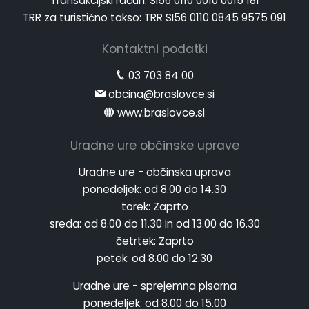
Transakcijski račun: SI56 0110 0010 0015 181
TRR za turistično takso: TRR SI56 0110 0845 9575 091
Kontaktni podatki
03 703 84 00
obcina@braslovce.si
www.braslovce.si
Uradne ure občinske uprave
Uradne ure - občinska uprava
ponedeljek:
od 8.00 do 14.30
torek:
Zaprto
sreda:
od 8.00 do 11.30 in od 13.00 do 16.30
četrtek:
Zaprto
petek:
od 8.00 do 12.30
Uradne ure - sprejemna pisarna
ponedeljek:
od 8.00 do 15.00