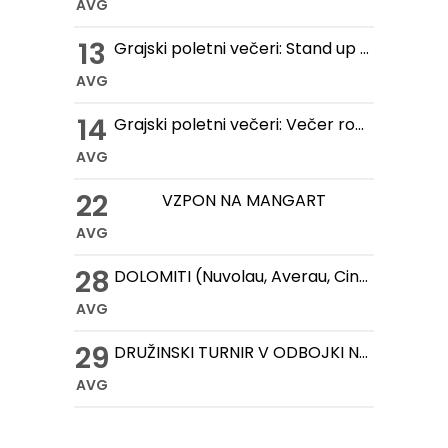
AVG
13
Grajski poletni večeri: Stand up večer na Gradu Žovnek
AVG
14
Grajski poletni večeri: Večer romantike na Gradu Žovnek
AVG
22
VZPON NA MANGART
AVG
28
DOLOMITI (Nuvolau, Averau, Cinque Torri, Lago Federa)
AVG
29
DRUŽINSKI TURNIR V ODBOJKI NA MIVKI
AVG