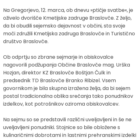
Zaščita in reševanje
Proračun občine
Ekomuzej hmeljarstva in pivovarstva
Slovo naših občanov
Na Gregorjevo, 12. marca, ob dnevu »ptičje svatbe«, je
oživelo dvorišče Kmetijske zadruge Braslovče. Z željo,
Prostorski akti občine
Dežela celjska
Objave Savinjska TV
da bi obudili sejemsko dejavnost v občini, sta svoje
moči združili Kmetijska zadruga Braslovče in Turistično
Strateški dokumenti
društvo Braslovče.
Občinsko glasilo
Ob odprtju so zbrane sejmarje in obiskovalce
nagovorili podžupanja Občine Braslovče mag. Urška
Uradne objave
Hozjan, direktor KZ Braslovče Boštjan Čulk in
predsednik TD Braslovče Branko Ribizel. Vsem
Lokalne volitve
govornikom je bila skupna izražena želja, da bi sejem
postal tradicionalna oblika srečanja tako ponudnikov
Varuhov kotiček
izdelkov, kot potrošnikov oziroma obiskovalcev.
Na sejmu so se predstavili različni uveljavljeni in še ne
uveljavljeni ponudniki. Stojnice so bile obložene s
kulinaričnimi dobrotami in lastnimi prehranskimi izdelki