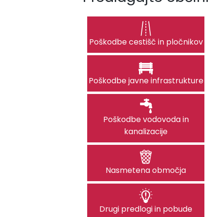
Poškodbe cestišč in pločnikov
Poškodbe javne infrastrukture
Poškodbe vodovoda in
kanalizacije
Nasmetena območja
Drugi predlogi in pobude