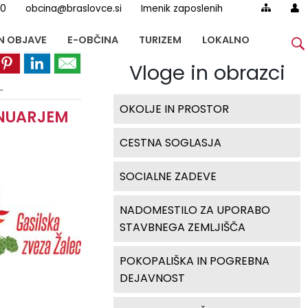
00
obcina@braslovce.si
Imenik zaposlenih
IN OBJAVE
E-OBČINA
TURIZEM
LOKALNO
Vloge in obrazci
OKOLJE IN PROSTOR
ANUARJEM
CESTNA SOGLASJA
SOCIALNE ZADEVE
NADOMESTILO ZA UPORABO
STAVBNEGA ZEMLJIŠČA
POKOPALIŠKA IN POGREBNA
DEJAVNOST