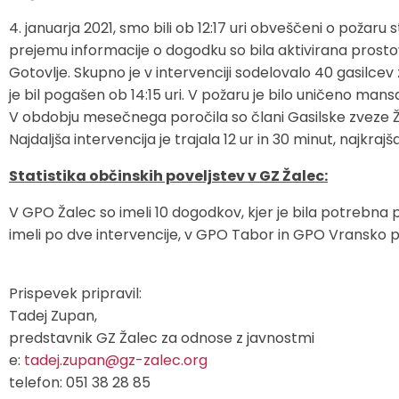
Zaščita in reševanje
Proračun občine
Ekomuzej hmeljarstva in pivovarstva
Slovo naših občanov
4. januarja 2021, smo bili ob 12:17 uri obveščeni o požar
prejemu informacije o dogodku so bila aktivirana prostovo
Prostorski akti občine
Dežela celjska
Objave Savinjska TV
Gotovlje. Skupno je v intervenciji sodelovalo 40 gasilcev z
je bil pogašen ob 14:15 uri. V požaru je bilo uničeno mans
Strateški dokumenti
V obdobju mesečnega poročila so člani Gasilske zveze Žale
Najdaljša intervencija je trajala 12 ur in 30 minut, najkrajš
Občinsko glasilo
Statistika občinskih poveljstev v GZ Žalec:
Uradne objave
V GPO Žalec so imeli 10 dogodkov, kjer je bila potrebna 
imeli po dve intervencije, v GPO Tabor in GPO Vransko pa 
Lokalne volitve
Prispevek pripravil:
Varuhov kotiček
Tadej Zupan,
predstavnik GZ Žalec za odnose z javnostmi
e:
tadej.zupan@gz-zalec.org
telefon: 051 38 28 85