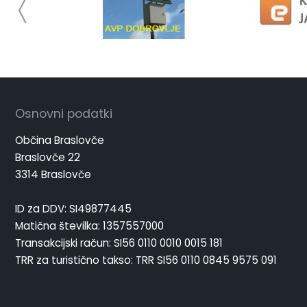
Osnovni podatki
Občina Braslovče
Braslovče 22
3314 Braslovče
ID za DDV: SI49877445
Matična številka: 1357557000
Transakcijski račun: SI56 0110 0010 0015 181
TRR za turistično takso: TRR SI56 0110 0845 9575 091