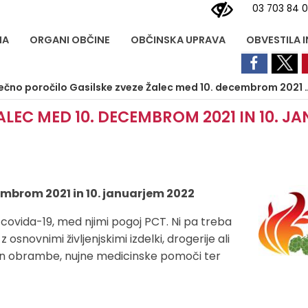
03 703 84 
NA
ORGANI OBČINE
OBČINSKA UPRAVA
OBVESTILA 
no poročilo Gasilske zveze Žalec med 10. decembrom 2021 in 10. januarjem 2022
LEC MED 10. DECEMBROM 2021 IN 10. J
mbrom 2021 in 10. januarjem 2022
e covida-19, med njimi pogoj PCT. Ni pa treba
snovnimi življenjskimi izdelki, drogerije ali
i in obrambe, nujne medicinske pomoči ter