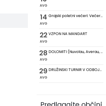
AVG
14
Grajski poletni večeri: Večer romantike na Gradu Žovnek
AVG
22
VZPON NA MANGART
AVG
28
DOLOMITI (Nuvolau, Averau, Cinque Torri, Lago Federa)
AVG
29
DRUŽINSKI TURNIR V ODBOJKI NA MIVKI
AVG
Predlagajte občini