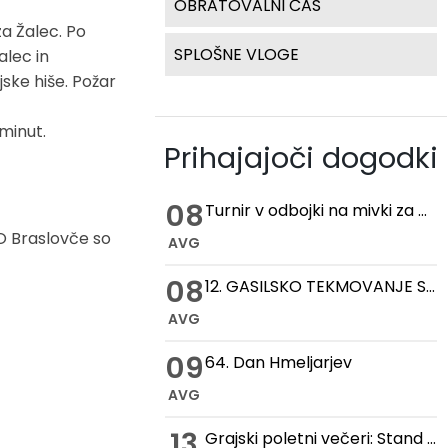
OBRATOVALNI ČAS
za Žalec. Po
SPLOŠNE VLOGE
alec in
jske hiše. Požar
 minut.
Prihajajoči dogodki
08
Turnir v odbojki na mivki za pokal hmeljske kobule
PO Braslovče so
AVG
08
12. GASILSKO TEKMOVANJE STARIH ROČNIH IN MOTORNIH BRIZGALN
AVG
09
64. Dan Hmeljarjev
AVG
13
Grajski poletni večeri: Stand up večer na Gradu Žovnek