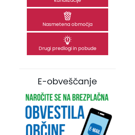
kanalizacije
Nasmetena območja
Drugi predlogi in pobude
E-obveščanje