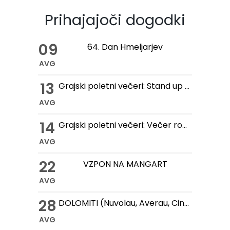
Prihajajoči dogodki
09
64. Dan Hmeljarjev
AVG
13
Grajski poletni večeri: Stand up večer na Gradu Žovnek
AVG
14
Grajski poletni večeri: Večer romantike na Gradu Žovnek
AVG
22
VZPON NA MANGART
AVG
28
DOLOMITI (Nuvolau, Averau, Cinque Torri, Lago Federa)
AVG