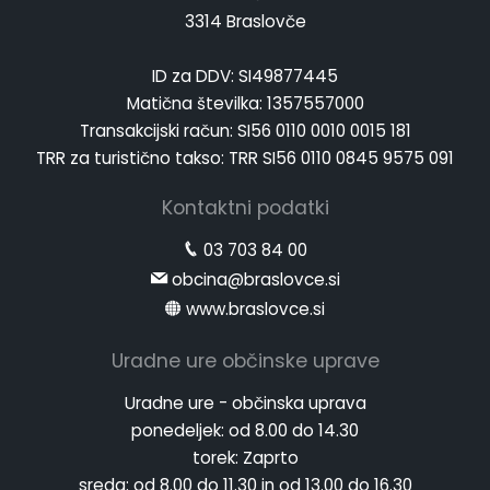
3314 Braslovče
ID za DDV: SI49877445
Matična številka: 1357557000
Transakcijski račun: SI56 0110 0010 0015 181
TRR za turistično takso: TRR SI56 0110 0845 9575 091
Kontaktni podatki
03 703 84 00
obcina@braslovce.si
www.braslovce.si
Uradne ure občinske uprave
Uradne ure - občinska uprava
ponedeljek:
od 8.00 do 14.30
torek:
Zaprto
sreda:
od 8.00 do 11.30 in od 13.00 do 16.30