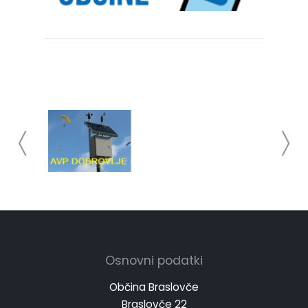
Osnovni podatki
Občina Braslovče
Braslovče 22