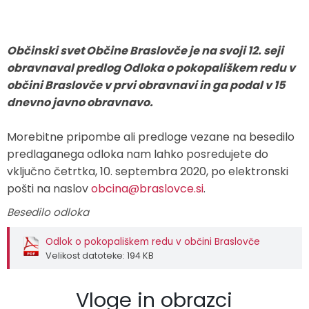
Zaščita in reševanje
Proračun občine
Ekomuzej hmeljarstva in pivovarstva
Slovo naših občanov
Občinski svet Občine Braslovče je na svoji 12. seji
Prostorski akti občine
Dežela celjska
Objave Savinjska TV
obravnaval predlog Odloka o pokopališkem redu v
občini Braslovče v prvi obravnavi in ga podal v 15
Strateški dokumenti
dnevno javno obravnavo.
Občinsko glasilo
Morebitne pripombe ali predloge vezane na besedilo
predlaganega odloka nam lahko posredujete do
Uradne objave
vključno četrtka, 10. septembra 2020, po elektronski
pošti na naslov
obcina@braslovce.si
.
Lokalne volitve
Besedilo odloka
Varuhov kotiček
Odlok o pokopališkem redu v občini Braslovče
Velikost datoteke: 194 KB
Vloge in obrazci