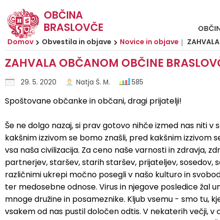
OBČINA
BRASLOVČE
OBČI
Za pričetek iskanja kliknite na puščico >
OBVESTILA IN OBJAVE
OBČINSKA UPRAVA
ORGANI OBČINE
Občinski svet
E-OBČINA
LOKALNO
TURIZEM
OBČINA
Domov
Obvestila in objave
Novice in objave
ZAHVALA
ZAHVALA OBČANOM OBČINE BRASLOV
Vizitka občine
Župan
Naloge in pristojnosti
Naloge in pristojnosti
Novice in objave
Vloge in obrazci
TIC Braslovče
Pomembne številke
29. 5. 2020
Natja Š. M.
585
Predstavitev občine
Podžupani
Člani občinskega sveta
Imenik zaposlenih
Koledar dogodkov
Predlagajte občini
Izleti in poti
Prostofer - prevozi starejših
Spoštovane občanke in občani, dragi prijatelji!
Grb in zastava
Občinski svet
Seje občinskega sveta
Organigram
Zapore cest
Pogosta vprašanja
Znamenitosti
Javni zavodi
Še ne dolgo nazaj, si prav gotovo nihče izmed nas niti v sa
Občinski praznik
Nadzorni odbor
Komisije in odbori
Uradne ure
Lokalni utrip - novice
E-obveščanje
Gostinstvo
Društva in združenja
kakšnim izzivom se bomo znašli, pred kakšnim izzivom se
vsa naša civilizacija. Za ceno naše varnosti in zdravja, zd
Fotogalerija
Krajevni odbori
Varstvo osebnih podatkov
Javni razpisi in objave
Prenočišča
Gospodarske javne službe
partnerjev, staršev, starih staršev, prijateljev, sosedov,
različnimi ukrepi močno posegli v našo kulturo in svobo
Občinska volilna komisija
Katalog informacij javnega značaja
Projekti in investicije
Dan hmeljarjev
Zbirni center Braslovče (Žovnek)
ter medosebne odnose. Virus in njegove posledice žal un
mnoge družine in posameznike. Kljub vsemu - smo tu, kjer
Medobčinska inšpekcija, redarstvo in varstvo okolja
Predpisi in odloki
Prireditveni prostor Braslovče
Lokalni ponudniki
vsakem od nas pustil določen odtis. V nekaterih večji, v 