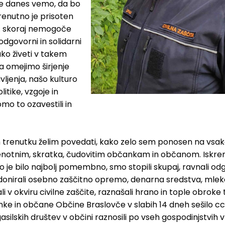
 Že danes vemo, da bo
renutno je prisoten
oz. skoraj nemogoče
odgovorni in solidarni
ko živeti v takem
da omejimo širjenje
ivljenja, našo kulturo
itike, vzgoje in
mo to ozavestili in
m trenutku želim povedati, kako zelo sem ponosen na vsa
enotnim, skratka, čudovitim občankam in občanom. Iskre
 je bilo najbolj pomembno, smo stopili skupaj, ravnali odg
donirali osebno zaščitno opremo, denarna sredstva, mleko,
i v okviru civilne zaščite, raznašali hrano in tople obroke 
nke in občane Občine Braslovče v slabih 14 dneh sešilo cc
asilskih društev v občini raznosili po vseh gospodinjstvih v