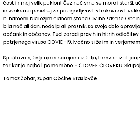
čast in moj velik poklon! Čez noč smo se morali starši, u
in vsakemu posebej za prilagodljivost, strokovnost, ve
bi namenil tudi ožjim članom štaba Civilne zaščite Obči
bila noč ali dan, nedelja ali praznik, so svoje delo oprav
občank in občanov. Tudi zaradi pravih in hitrih odločit
potrjenega virusa COVID-19. Močno si želim in verjamem,
Spoštovani, življenje ni narejeno iz želja, temveč iz dej
ter kar je najbolj pomembno – ČLOVEK ČLOVEKU. Skupaj
Tomaž Žohar, župan Občine Braslovče