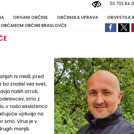
03 703 84 
NA
ORGANI OBČINE
OBČINSKA UPRAVA
OBVESTILA 
 OBČANOM OBČINE BRASLOVČE
ČE
njah ni mislil, pred
 bo znašel ves svet,
ravja naših otrok,
 sodelavcev, smo z
do, v našo eksistenco
ičujoče vplivajo na
 smo. Virus je v
drugih manjši.