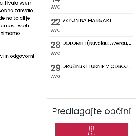
nja. Hvala vsem
AVG
osebno zahvalo
 na to ali je
22
VZPON NA MANGART
 varnost vseh
AVG
še nimamo
28
DOLOMITI (Nuvolau, Averau, Cinque Torri, Lago Federa)
AVG
vi in odgovorni
29
DRUŽINSKI TURNIR V ODBOJKI NA MIVKI
AVG
Predlagajte občini