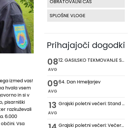
OBRATOVALNI ČAS
SPLOŠNE VLOGE
Prihajajoči dogodki
08
12. GASILSKO TEKMOVANJE STARIH ROČNIH IN MOTORNIH BRIZGALN
AVG
kega izmed vas!
09
64. Dan Hmeljarjev
na hvala vsem
AVG
ovorno in si v
 pisarniški
13
Grajski poletni večeri: Stand up večer na Gradu Žovnek
ter razkuževali
AVG
a. 6.000
 občini. Vsa
14
Grajski poletni večeri: Večer romantike na Gradu Žovnek