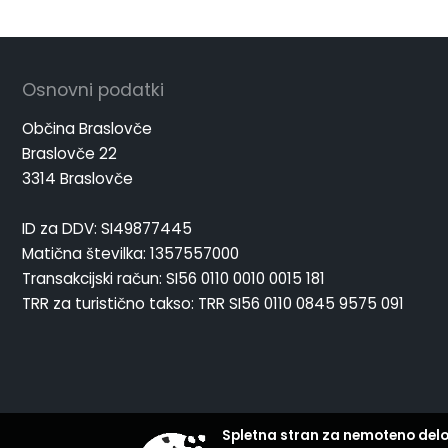
Osnovni podatki
Občina Braslovče
Braslovče 22
3314 Braslovče
ID za DDV: SI49877445
Matična številka: 1357557000
Transakcijski račun: SI56 0110 0010 0015 181
TRR za turistično takso: TRR SI56 0110 0845 9575 091
Spletna stran za nemoteno delo