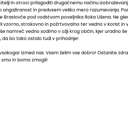
čitelji in otroci prilagoditi drugačnemu načinu izobraževa
liko angažiranost in predvsem veliko mero razumevanja. P
ne Braslovče pod vodstvom poveljnika Roka Ušena. Ne glede
ljali vzorno, strokovno in požrtvovalno ter vedno v korist in
ev še namreč vedno sodimo v ožji krog občin, kjer uradno 
 da bo tako ostalo tudi v prihodnje!
anj vsakogar izmed nas. Vsem želim vse dobro! Ostanite zdra
 smo in bomo zmogli!