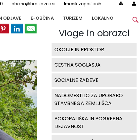
00
obcina@braslovce.si
Imenik zaposlenih
IN OBJAVE
E-OBČINA
TURIZEM
LOKALNO
Vloge in obrazci
OKOLJE IN PROSTOR
CESTNA SOGLASJA
SOCIALNE ZADEVE
NADOMESTILO ZA UPORABO
STAVBNEGA ZEMLJIŠČA
POKOPALIŠKA IN POGREBNA
DEJAVNOST