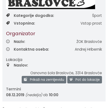
Zaščita in reševanje
Proračun občine
Ekomuzej hmeljarstva in pivovarstva
Slovo naših občanov
Kategorije dogodka:
Šport
Prostorski akti občine
Dežela celjska
Objave Savinjska TV
Vstopnina:
Vstop prost
Strateški dokumenti
Organizator
Naziv:
ŽOK Braslovče
Občinsko glasilo
Kontaktna oseba:
Andrej Hribernik
Uradne objave
Lokacija
Naslov:
Lokalne volitve
Osnovna šola Braslovče
,
3314 Braslovče
Varuhov kotiček
Prikaži na zemljevidu
Pot do lokacije
Termini
08.12.2019
(nedelja)
ob
10:00