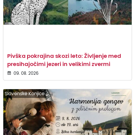
Pivška pokrajina skozi leto: Življenje med
presihajočimi jezeri in velikimi zvermi
09. 08. 2026
Slovenske Konjice