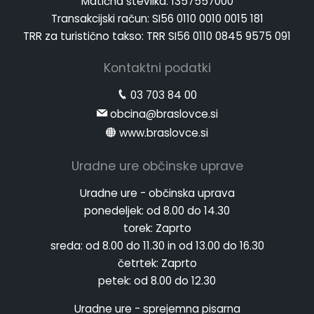
Transakcijski račun: SI56 0110 0010 0015 181
TRR za turistično takso: TRR SI56 0110 0845 9575 091
Kontaktni podatki
03 703 84 00
obcina@braslovce.si
www.braslovce.si
Uradne ure občinske uprave
Uradne ure - občinska uprava
ponedeljek:
od 8.00 do 14.30
torek:
Zaprto
sreda:
od 8.00 do 11.30 in od 13.00 do 16.30
četrtek:
Zaprto
petek:
od 8.00 do 12.30
Uradne ure - sprejemna pisarna