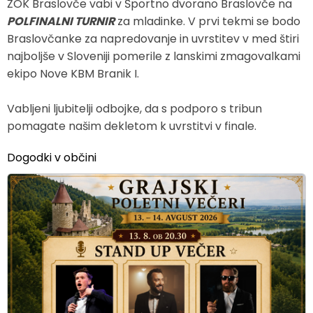
ŽOK Braslovče vabi v Športno dvorano Braslovče na
POLFINALNI TURNIR
za mladinke. V prvi tekmi se bodo
Braslovčanke za napredovanje in uvrstitev v med štiri
najboljše v Sloveniji pomerile z lanskimi zmagovalkami
ekipo Nove KBM Branik I.
Vabljeni ljubitelji odbojke, da s podporo s tribun
pomagate našim dekletom k uvrstitvi v finale.
Dogodki v občini