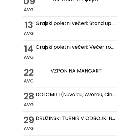
09
AVG
13
Grajski poletni večeri: Stand up večer na Gradu Žovnek
AVG
14
Grajski poletni večeri: Večer romantike na Gradu Žovnek
AVG
22
VZPON NA MANGART
AVG
28
DOLOMITI (Nuvolau, Averau, Cinque Torri, Lago Federa)
AVG
29
DRUŽINSKI TURNIR V ODBOJKI NA MIVKI
AVG