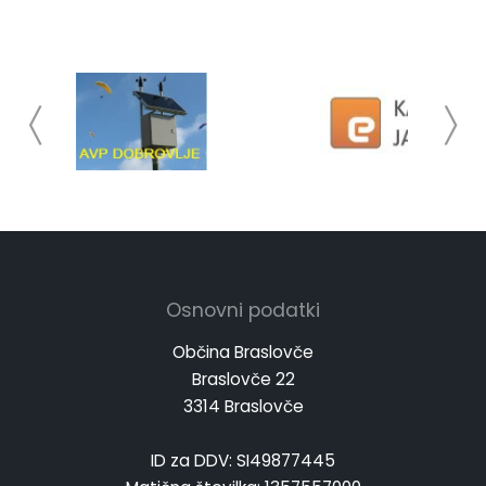
Osnovni podatki
Občina Braslovče
Braslovče 22
3314 Braslovče
ID za DDV: SI49877445
Matična številka: 1357557000