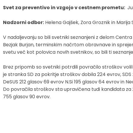
Svet za preventivo in vzgojo v cestnem prometu:
Jur
Nadzorni odbor:
Helena Gajšek, Zora Groznik in Marija 
V nadaljevanju so bili svetniki seznanjeni z delom Centra
Bezjak Burjan, terminskim načrtom obravnave in spreje
svetu več kot polovica novih svetnikov, so bili ti seznanjeni
Brez pripomb so svetniki potrdili povračilo stroškov vol
je stranka SD za pokritje stroškov dobila 224 evrov, SDS
DeSUS 212 glasov 69 evrov N.Si 195 glasov 64 evrov in Ne
Do povračila stroškov sta upravičena tudi kandidata za 
755 glasov 90 evrov.