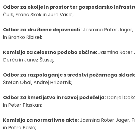
Odbor za okolje in prostor ter gospodarsko infrastr
Zaščita in reševanje
Proračun občine
Ekomuzej hmeljarstva in pivovarstva
Slovo naših občanov
Čulk, Franc Skok in Jure Vasle;
Prostorski akti občine
Dežela celjska
Objave Savinjska TV
Odbor za družbene dejavnosti:
Jasmina Roter Jager, B
in Branko Ribizel;
Strateški dokumenti
Komisija za celostno podobo občine:
Jasmina Roter Ja
Občinsko glasilo
Derča in Janez Štusej;
Uradne objave
Odbor za razpolaganje s sredstvi požarnega sklad
Štefan Obal, Andrej Hribernik;
Lokalne volitve
Odbor za kmetijstvo in razvoj podeželja:
Danijel Coka
Varuhov kotiček
in Peter Plaskan;
Komisija za normativne akte:
Jasmina Roter Jager, F
in Petra Basle;