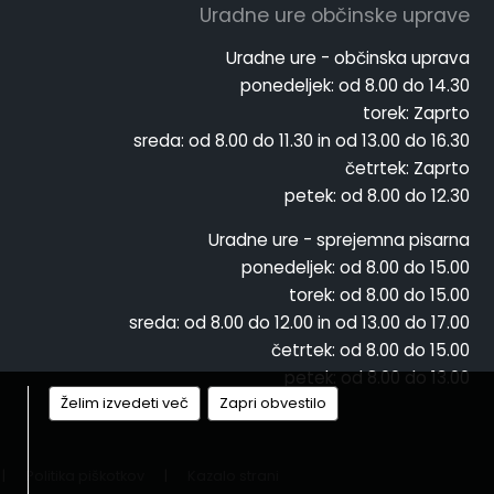
Uradne ure občinske uprave
Uradne ure - občinska uprava
ponedeljek:
od 8.00 do 14.30
torek:
Zaprto
sreda:
od 8.00 do 11.30 in od 13.00 do 16.30
četrtek:
Zaprto
petek:
od 8.00 do 12.30
Uradne ure - sprejemna pisarna
ponedeljek:
od 8.00 do 15.00
torek:
od 8.00 do 15.00
sreda:
od 8.00 do 12.00 in od 13.00 do 17.00
četrtek:
od 8.00 do 15.00
petek:
od 8.00 do 13.00
Želim izvedeti več
Zapri obvestilo
|
Politika piškotkov
|
Kazalo strani