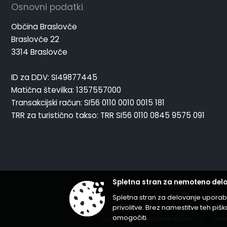
Osnovni podatki
Občina Braslovče
Braslovče 22
3314 Braslovče
ID za DDV: SI49877445
Matična številka: 1357557000
Transakcijski račun: SI56 0110 0010 0015 181
TRR za turistično takso: TRR SI56 0110 0845 9575 091
Spletna stran za nemoteno delo
Spletna stran za delovanje uporab
privolitve. Brez namestitve teh p
omogočiti.
Splošni pogoji spletne strani
|
Cent