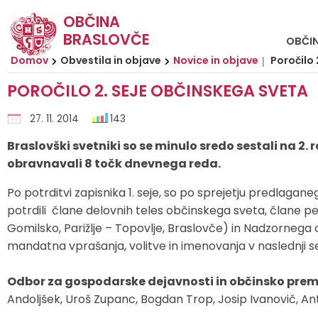
OBČINA
BRASLOVČE
OBČI
Za pričetek iskanja kliknite na puščico >
OBVESTILA IN OBJAVE
OBČINSKA UPRAVA
ORGANI OBČINE
Občinski svet
E-OBČINA
LOKALNO
TURIZEM
OBČINA
Domov
Obvestila in objave
Novice in objave
Poročilo 
POROČILO 2. SEJE OBČINSKEGA SVETA
Vizitka občine
Župan
Naloge in pristojnosti
Naloge in pristojnosti
Novice in objave
Vloge in obrazci
TIC Braslovče
Pomembne številke
27. 11. 2014
143
Predstavitev občine
Podžupani
Člani občinskega sveta
Imenik zaposlenih
Koledar dogodkov
Predlagajte občini
Izleti in poti
Prostofer - prevozi starejših
Braslovški svetniki so se minulo sredo sestali na 2. 
Grb in zastava
Občinski svet
Seje občinskega sveta
Organigram
Zapore cest
Pogosta vprašanja
Znamenitosti
Javni zavodi
obravnavali 8 točk dnevnega reda.
Po potrditvi zapisnika 1. seje, so po sprejetju predlagan
Občinski praznik
Nadzorni odbor
Komisije in odbori
Uradne ure
Lokalni utrip - novice
E-obveščanje
Gostinstvo
Društva in združenja
potrdili člane delovnih teles občinskega sveta, člane pe
Gomilsko, Parižlje – Topovlje, Braslovče) in Nadzornega o
Fotogalerija
Krajevni odbori
Varstvo osebnih podatkov
Javni razpisi in objave
Prenočišča
Gospodarske javne službe
mandatna vprašanja, volitve in imenovanja v naslednji s
Občinska volilna komisija
Katalog informacij javnega značaja
Projekti in investicije
Dan hmeljarjev
Zbirni center Braslovče (Žovnek)
Odbor za gospodarske dejavnosti in občinsko prem
Andoljšek, Uroš Zupanc, Bogdan Trop, Josip Ivanovič, An
Medobčinska inšpekcija, redarstvo in varstvo okolja
Predpisi in odloki
Prireditveni prostor Braslovče
Lokalni ponudniki