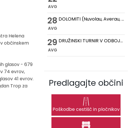
AVG
28
DOLOMITI (Nuvolau, Averau, Cinque Torri, Lago Federa)
AVG
entra Helena
29
DRUŽINSKI TURNIR V ODBOJKI NA MIVKI
e v občinskem
AVG
ih glasov - 679
ov 74 evrov,
glasov 41 evrov.
Predlagajte občini
ogdan Trop za
Poškodbe cestišč in pločnikov