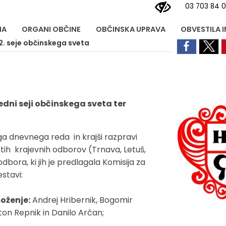
03 703 84 
NA
ORGANI OBČINE
OBČINSKA UPRAVA
OBVESTILA 
2. seje občinskega sveta
redni seji občinskega sveta ter
ega dnevnega reda in krajši razpravi
tih krajevnih odborov (Trnava, Letuš,
dbora, ki jih je predlagala Komisija za
estavi:
oženje:
Andrej Hribernik, Bogomir
ton Repnik in Danilo Arčan;