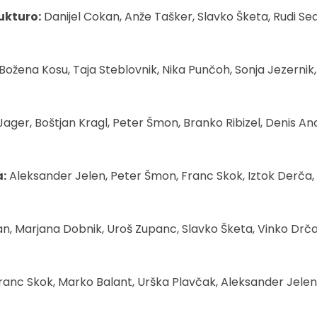
ukturo:
Danijel Cokan, Anže Tašker, Slavko Šketa, Rudi Se
ožena Kosu, Taja Steblovnik, Nika Punčoh, Sonja Jezernik,
ger, Boštjan Kragl, Peter Šmon, Branko Ribizel, Denis Ancl
a:
Aleksander Jelen, Peter Šmon, Franc Skok, Iztok Derča, B
n, Marjana Dobnik, Uroš Zupanc, Slavko Šketa, Vinko Drča
ranc Skok, Marko Balant, Urška Plavčak, Aleksander Jele