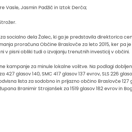
e Vasle, Jasmin Padžič in Iztok Derča;
Strožer.
 za socialno dela Žalec, ki ga je predstavila direktorica c
manja proračuna Občine Braslovče za leto 2015, ker pa j
 v pisni obliki tudi o izvajanju trenutnih investicij v občini.
ilne kampanje za minule lokalne volitve. Na podlagi dobljen
 za 427 glasov 140, SMC 417 glasov 137 evrov, SLS 226 glas
odvisna lista za sodobno in prijazno občino Braslovče 127 
župana Branimir Strojanšek za 1519 glasov 182 evrov in B