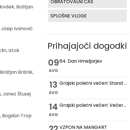
OBRATOVALNI ČAS
dovšek, Boštjan
SPLOŠNE VLOGE
 Josip Ivanovič
Prihajajoči dogodki
in, Iztok
09
64. Dan Hmeljarjev
AVG
oštjan Brišnik,
13
Grajski poletni večeri: Stand up večer na Gradu Žovnek
AVG
, Janez Štusej
14
Grajski poletni večeri: Večer romantike na Gradu Žovnek
AVG
n, Bogdan Trop
22
VZPON NA MANGART