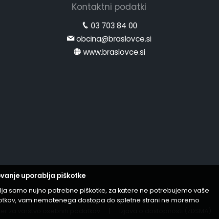
Kontaktni podatki
03 703 84 00
obcina@braslovce.si
www.braslovce.si
vanje uporablja piškotke
lja samo nujno potrebne piškotke, za katere ne potrebujemo vaše
iškotkov, vam nemotenega dostopa do spletne strani ne moremo
er za varstvo osebnih podatkov
|
Izjava o dostopnosti (ZDSMA)