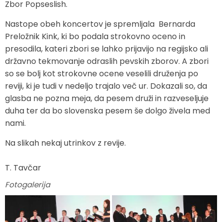
Zbor Popseslish.
Nastope obeh koncertov je spremljala Bernarda
Preložnik Kink, ki bo podala strokovno oceno in
presodila, kateri zbori se lahko prijavijo na regijsko ali
državno tekmovanje odraslih pevskih zborov. A zbori
so se bolj kot strokovne ocene veselili druženja po
reviji, ki je tudi v nedeljo trajalo več ur. Dokazali so, da
glasba ne pozna meja, da pesem druži in razveseljuje
duha ter da bo slovenska pesem še dolgo živela med
nami.
Na slikah nekaj utrinkov z revije.
T. Tavčar
Fotogalerija