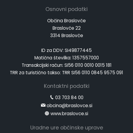
Osnovni podatki
Občina Braslovče
Braslovče 22
3314 Braslovče
ID za DDV: SI49877445
Matična številka: 1357557000
Transakcijski račun: SI56 0110 0010 0015 181
TRR za turistično takso: TRR SI56 0110 0845 9575 091
Kontaktni podatki
03 703 84 00
obcina@braslovce.si
www.braslovce.si
Uradne ure občinske uprave