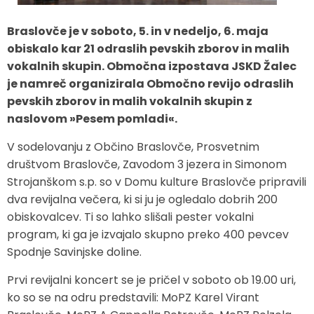
Zaščita in reševanje
Proračun občine
Ekomuzej hmeljarstva in pivovarstva
Slovo naših občanov
Braslovče je v soboto, 5. in v nedeljo, 6. maja
obiskalo kar 21 odraslih pevskih zborov in malih
Prostorski akti občine
Dežela celjska
Objave Savinjska TV
vokalnih skupin. Območna izpostava JSKD Žalec
je namreč organizirala Območno revijo odraslih
Strateški dokumenti
pevskih zborov in malih vokalnih skupin z
naslovom »Pesem pomladi«.
Občinsko glasilo
V sodelovanju z Občino Braslovče, Prosvetnim
Uradne objave
društvom Braslovče, Zavodom 3 jezera in Simonom
Strojanškom s.p. so v Domu kulture Braslovče pripravili
Lokalne volitve
dva revijalna večera, ki si ju je ogledalo dobrih 200
obiskovalcev. Ti so lahko slišali pester vokalni
Varuhov kotiček
program, ki ga je izvajalo skupno preko 400 pevcev
Spodnje Savinjske doline.
Prvi revijalni koncert se je pričel v soboto ob 19.00 uri,
ko so se na odru predstavili: MoPZ Karel Virant