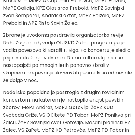
Braslovče, MePZ A Cappella Petrovče, MePZ Polzela,
MePZ Galicija, KPZ Glas srca Prebold, MoPZ Savinjski
zvon Šempeter, Andraški oktet, MoPZ Polzela, MoPZ
Prebold in APZ Risto Savin Žalec.
Zbrane je uvodoma pozdravila organizatorka revije
Neža Zagoričnik, vodja OI JSKD Žalec, program pa je
vodila povezovalki Nataši T. Riga. Po koncertu je sledilo
prijetno druženje v dvorani Doma kulture, kjer so se
nastopajoči po mnogih letih ponovno zbrali v
skupnem prepevanju slovenskih pesmi, ki so odmevale
še dolgo v noč.
Nedeljsko popoldne je postreglo z drugim revijalnim
koncertom, na katerem je nastopilo enajst pevskih
zborov: MePZ Andraž, MoPZ Gotovlje, ŽePZ KUD
Svoboda Griže, VS OK!tete PD Tabor, MoPZ Ponikva pri
Žalcu, ŽePZ Savinjski cvet Gotovlje, Mešani planinski PZ
Žalec, VS ZaPet, MoPZ KD Petrovče, MePZ PD Tabor in