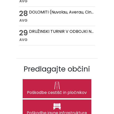
AVG
28
DOLOMITI (Nuvolau, Averau, Cinque Torri, Lago Federa)
AVG
29
DRUŽINSKI TURNIR V ODBOJKI NA MIVKI
AVG
Predlagajte občini
Poškodbe cestišč in pločnikov
Poškodbe javne infrastrukture