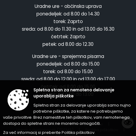
Uradne ure - občinska uprava
ponedeljek:
od 8.00 do 14.30
torek:
Zaprto
sreda:
od 8.00 do 11.30 in od 13.00 do 16.30
četrtek:
Zaprto
petek:
od 8.00 do 12.30
Uradne ure - sprejemna pisarna
ponedeljek:
od 8.00 do 15.00
torek:
od 8.00 do 15.00
sreda:
od 8.00 do 12.00 in od 13.00 do 17.00
četrtek:
od 8.00 do 15.00
Spletna stran za nemoteno delovanje
petek:
od 8.00 do 13.00
uporablja piškotke
Spletna stran za delovanje uporablja samo nujno
potrebne piškotke, za katere ne potrebujemo
vaše privolitve. Brez namestitve teh piškotkov, vam nemotenega
Splošni pogoji spletne strani
|
dostopa do spletne strani ne moremo omogočiti.
Center za varstvo osebnih podatkov
|
Izjava o dostopnosti (ZDSMA)
|
Politika piškotkov
|
Za več informacij si preberite
Politika piškotkov
.
Kazalo strani