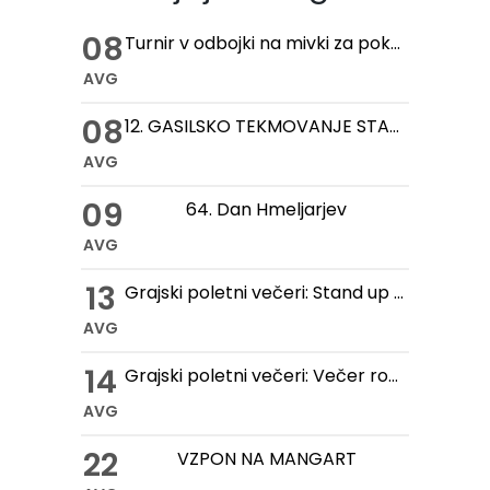
08
Turnir v odbojki na mivki za pokal hmeljske kobule
AVG
08
12. GASILSKO TEKMOVANJE STARIH ROČNIH IN MOTORNIH BRIZGALN
AVG
09
64. Dan Hmeljarjev
AVG
13
Grajski poletni večeri: Stand up večer na Gradu Žovnek
AVG
14
Grajski poletni večeri: Večer romantike na Gradu Žovnek
AVG
22
VZPON NA MANGART