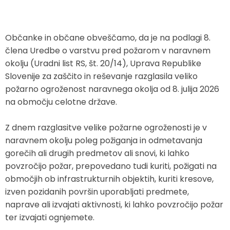
Zaščita in reševanje
Proračun občine
Ekomuzej hmeljarstva in pivovarstva
Slovo naših občanov
Občanke in občane obveščamo, da je na podlagi 8.
Prostorski akti občine
Dežela celjska
Objave Savinjska TV
člena Uredbe o varstvu pred požarom v naravnem
okolju (Uradni list RS, št. 20/14), Uprava Republike
Strateški dokumenti
Slovenije za zaščito in reševanje razglasila veliko
požarno ogroženost naravnega okolja od 8. julija 2026
Občinsko glasilo
na območju celotne države.
Uradne objave
Z dnem razglasitve velike požarne ogroženosti je v
naravnem okolju poleg požiganja in odmetavanja
Lokalne volitve
gorečih ali drugih predmetov ali snovi, ki lahko
povzročijo požar, prepovedano tudi kuriti, požigati na
Varuhov kotiček
območjih ob infrastrukturnih objektih, kuriti kresove,
izven pozidanih površin uporabljati predmete,
naprave ali izvajati aktivnosti, ki lahko povzročijo požar
ter izvajati ognjemete.