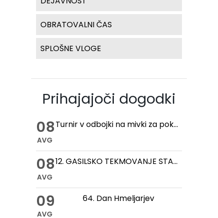
DEJAVNOST
OBRATOVALNI ČAS
SPLOŠNE VLOGE
Prihajajoči dogodki
08
Turnir v odbojki na mivki za pokal hmeljske kobule
AVG
08
12. GASILSKO TEKMOVANJE STARIH ROČNIH IN MOTORNIH BRIZGALN
AVG
09
64. Dan Hmeljarjev
AVG