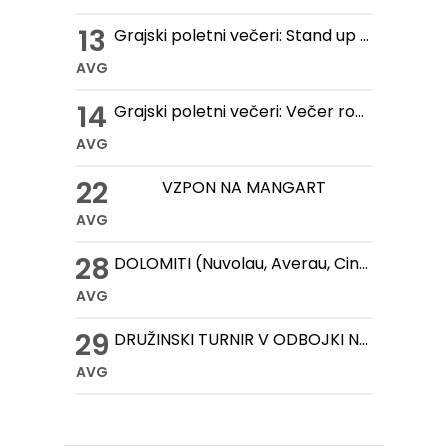
13
Grajski poletni večeri: Stand up večer na Gradu Žovnek
AVG
14
Grajski poletni večeri: Večer romantike na Gradu Žovnek
AVG
22
VZPON NA MANGART
AVG
28
DOLOMITI (Nuvolau, Averau, Cinque Torri, Lago Federa)
AVG
29
DRUŽINSKI TURNIR V ODBOJKI NA MIVKI
AVG