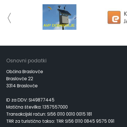
Osnovni podatki
Občina Braslovče
Braslovče 22
3314 Braslovče
ID za DDV: SI49877445
Matična številka: 1357557000
Transakcijski račun: SI56 0110 0010 0015 181
TRR za turistično takso: TRR SI56 0110 0845 9575 091