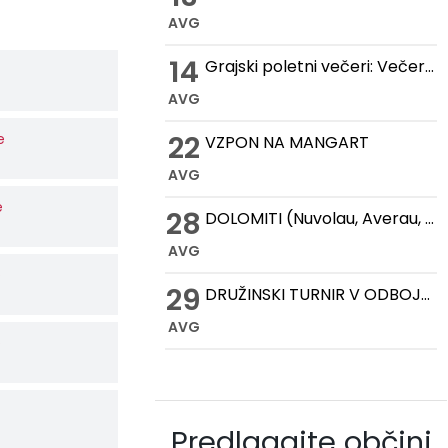
AVG
14
Grajski poletni večeri: Večer romantike na Gradu Žovnek
AVG
22
e
VZPON NA MANGART
AVG
e
28
DOLOMITI (Nuvolau, Averau, Cinque Torri, Lago Federa)
AVG
e
29
DRUŽINSKI TURNIR V ODBOJKI NA MIVKI
AVG
e
Predlagajte občini