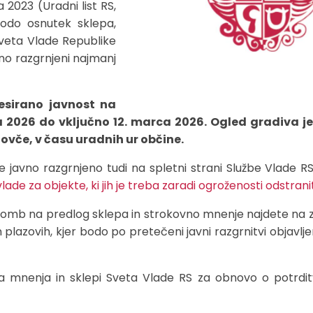
 2023 (Uradni list RS,
bodo osnutek sklepa,
veta Vlade Republike
no razgrnjeni najmanj
resirano javnost na
 2026 do vključno 12. marca 2026. Ogled gradiva j
lovče, v času uradnih ur občine.
 javno razgrnjeno tudi na spletni strani Službe Vlade 
ade za objekte, ki jih je treba zaradi ogroženosti odstranit
ipomb na predlog sklepa in strokovno mnenje najdete na 
plazovih, kjer bodo po pretečeni javni razgrnitvi objavlje
na mnenja in sklepi Sveta Vlade RS za obnovo o potrdit