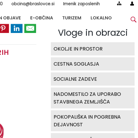
00
obcina@braslovce.si
Imenik zaposlenih
IN OBJAVE
E-OBČINA
TURIZEM
LOKALNO
Vloge in obrazci
OKOLJE IN PROSTOR
RIH
CESTNA SOGLASJA
SOCIALNE ZADEVE
NADOMESTILO ZA UPORABO
STAVBNEGA ZEMLJIŠČA
POKOPALIŠKA IN POGREBNA
DEJAVNOST