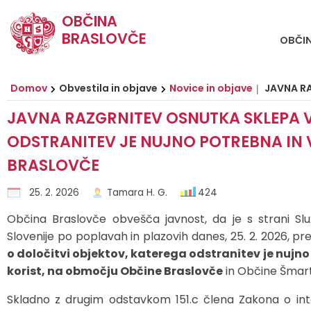
OBČINA
BRASLOVČE
OBČI
Za pričetek iskanja kliknite na puščico >
OBVESTILA IN OBJAVE
OBČINSKA UPRAVA
ORGANI OBČINE
Občinski svet
E-OBČINA
LOKALNO
TURIZEM
OBČINA
Vizitka občine
Župan
Naloge in pristojnosti
Naloge in pristojnosti
Novice in objave
Vloge in obrazci
TIC Braslovče
Pomembne številke
Domov
Obvestila in objave
Novice in objave
JAVNA RAZGRNITEV OSN
JAVNA RAZGRNITEV OSNUTKA SKLEPA V
Predstavitev občine
Podžupani
Člani občinskega sveta
Imenik zaposlenih
Koledar dogodkov
Predlagajte občini
Izleti in poti
Prostofer - prevozi starejših
ODSTRANITEV JE NUJNO POTREBNA IN 
Grb in zastava
Občinski svet
Seje občinskega sveta
Organigram
Zapore cest
Pogosta vprašanja
Znamenitosti
Javni zavodi
BRASLOVČE
Občinski praznik
Nadzorni odbor
Komisije in odbori
Uradne ure
Lokalni utrip - novice
E-obveščanje
Gostinstvo
Društva in združenja
25. 2. 2026
Tamara H. G.
424
Občina Braslovče obvešča javnost, da je s strani Sl
Fotogalerija
Krajevni odbori
Varstvo osebnih podatkov
Javni razpisi in objave
Prenočišča
Gospodarske javne službe
Slovenije po poplavah in plazovih danes, 25. 2. 2026, pr
o določitvi objektov, katerega odstranitev je nujno
Občinska volilna komisija
Katalog informacij javnega značaja
Projekti in investicije
Dan hmeljarjev
Zbirni center Braslovče (Žovnek)
korist, na območju Občine Braslovče
in Občine Šmart
Medobčinska inšpekcija, redarstvo in varstvo okolja
Predpisi in odloki
Prireditveni prostor Braslovče
Lokalni ponudniki
Skladno z drugim odstavkom 151.c člena Zakona o int