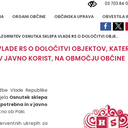
03 703 84 
NA
ORGANI OBČINE
OBČINSKA UPRAVA
OBVESTILA 
UTKA SKLEPA VLADE RS O DOLOČITVI OBJEKTOV, KATERIH ODSTRANITEV JE NUJNO POTREBNA IN V JAVNO KORIST, NA OBMOČJU OBČINE BRASLOVČE
LADE RS O DOLOČITVI OBJEKTOV, KATE
V JAVNO KORIST, NA OBMOČJU OBČINE
užbe Vlade Republike
ejela
Osnutek sklepa
 potrebna in v javno
no ob Paki.
erventnih ukrepih za