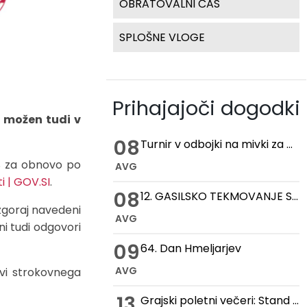
OBRATOVALNI ČAS
SPLOŠNE VLOGE
Prihajajoči dogodki
e možen tudi v
08
Turnir v odbojki na mivki za pokal hmeljske kobule
RS za obnovo po
AVG
i | GOV.SI
.
08
12. GASILSKO TEKMOVANJE STARIH ROČNIH IN MOTORNIH BRIZGALN
zgoraj navedeni
AVG
ni tudi odgovori
09
64. Dan Hmeljarjev
AVG
vi strokovnega
13
Grajski poletni večeri: Stand up večer na Gradu Žovnek