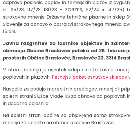
odpravo posledic poplav in zemeljskih plazov iz avgusta
Zaščita in reševanje
Proračun občine
Ekomuzej hmeljarstva in pivovarstva
Slovo naših občanov
št. 95/23, 117/23, 131/23 – ZORZFS, 62/24 in 47/25) 
strokovno mnenje Državne tehnične pisarne in sklep S
Prostorski akti občine
Dežela celjska
Objave Savinjska TV
Slovenije za obnovo o potrditvi strokovnega mnenja jav
15 dni.
Strateški dokumenti
Javna razgrnitev za lastnike objektov in zainte
območju Občine Braslovče poteka od 25. februarja
Občinsko glasilo
prostorih Občine Braslovče, Braslovče 22, 3314 Bras
Uradne objave
V istem obdobju je osnutek sklepa in strokovno mnenje
poplavah in plazovih:
Petnajsti paket osnutkov sklepov vl
Lokalne volitve
Navodila za podajo morebitnih predlogov, mnenj ali pr
Varuhov kotiček
spletni strani Službe Vlade RS za obnovo po poplavah in 
in dodatna pojasnila.
Na spletni strani občine so objavljena samo strokov
mnenja za objekte na območju občine Braslovče.