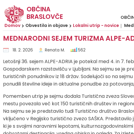
OBČINA
BRASLOVČE
OBČI
Za pričetek iskanja kliknite na puščico >
OBVESTILA IN OBJAVE
OBČINSKA UPRAVA
ORGANI OBČINE
Občinski svet
E-OBČINA
LOKALNO
TURIZEM
OBČINA
Domov
Obvestila in objave
Lokalni utrip - novice
Medn
MEDNARODNI SEJEM TURIZMA ALPE-AD
Vizitka občine
Župan
Naloge in pristojnosti
Naloge in pristojnosti
Novice in objave
Vloge in obrazci
TIC Braslovče
Pomembne številke
18. 2. 2026
Renata M.
562
Predstavitev občine
Podžupani
Člani občinskega sveta
Imenik zaposlenih
Koledar dogodkov
Predlagajte občini
Izleti in poti
Prostofer - prevozi starejših
Letošnji 36. sejem ALPE-ADRIA je potekal med 4. in 7. fe
Grb in zastava
Občinski svet
Seje občinskega sveta
Organigram
Zapore cest
Pogosta vprašanja
Znamenitosti
Javni zavodi
Gospodarskem razstavišču v Ljubljani. Na sejmu se je pr
turističnih ponudnikov iz 18 držav. Sodelujoči so na sej
Občinski praznik
Nadzorni odbor
Komisije in odbori
Uradne ure
Lokalni utrip - novice
E-obveščanje
Gostinstvo
Društva in združenja
ponudili številne ideje in aktualne ponudbe za potovanja
Pomemben utrip je sejmu dodala Turistična zveza Sloveni
Fotogalerija
Krajevni odbori
Varstvo osebnih podatkov
Javni razpisi in objave
Prenočišča
Gospodarske javne službe
mestu povezala več kot 150 turističnih društev in regional
Na sejmu se je predstavilo tudi Turistično društvo Braslovč
Občinska volilna komisija
Katalog informacij javnega značaja
Projekti in investicije
Dan hmeljarjev
Zbirni center Braslovče (Žovnek)
vključeno v Regijsko turistično zvezo SAŠKA. Predstavilo 
ki je s svojimi naravnimi lepotami, kulturnozgodovinskimi b
Medobčinska inšpekcija, redarstvo in varstvo okolja
Predpisi in odloki
Prireditveni prostor Braslovče
Lokalni ponudniki
dobrotami destinacija, vredna obiska in ogleda. Za izlete