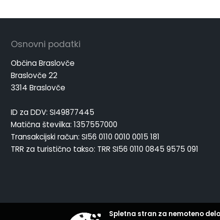
Osnovni podatki
Občina Braslovče
Braslovče 22
3314 Braslovče
ID za DDV: SI49877445
Matična številka: 1357557000
Transakcijski račun: SI56 0110 0010 0015 181
TRR za turistično takso: TRR SI56 0110 0845 9575 091
Spletna stran za nemoteno delo