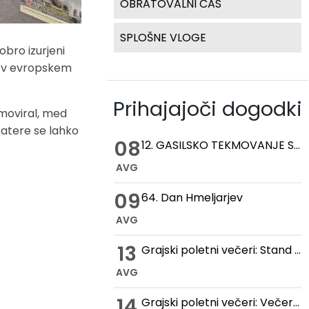
OBRATOVALNI ČAS
SPLOŠNE VLOGE
obro izurjeni
na v evropskem
Prihajajoči dogodki
omoviral, med
 katere se lahko
08
12. GASILSKO TEKMOVANJE STARIH ROČNIH IN MOTORNIH BRIZGALN
AVG
09
64. Dan Hmeljarjev
AVG
13
Grajski poletni večeri: Stand up večer na Gradu Žovnek
AVG
14
Grajski poletni večeri: Večer romantike na Gradu Žovnek