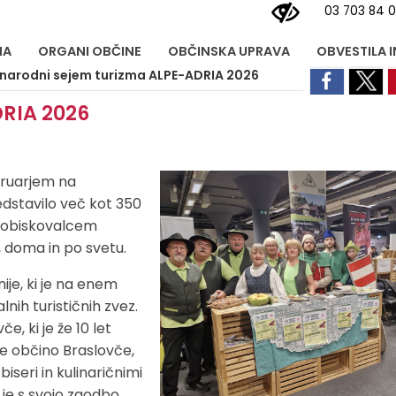
03 703 84 
NA
ORGANI OBČINE
OBČINSKA UPRAVA
OBVESTILA 
arodni sejem turizma ALPE-ADRIA 2026
RIA 2026
bruarjem na
edstavilo več kot 350
mu obiskovalcem
, doma in po svetu.
je, ki je na enem
nih turističnih zvez.
e, ki je že 10 let
je občino Braslovče,
iseri in kulinaričnimi
 je s svojo zgodbo