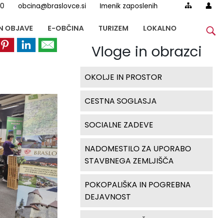
00
obcina@braslovce.si
Imenik zaposlenih
IN OBJAVE
E-OBČINA
TURIZEM
LOKALNO
Vloge in obrazci
OKOLJE IN PROSTOR
CESTNA SOGLASJA
SOCIALNE ZADEVE
NADOMESTILO ZA UPORABO
STAVBNEGA ZEMLJIŠČA
POKOPALIŠKA IN POGREBNA
DEJAVNOST