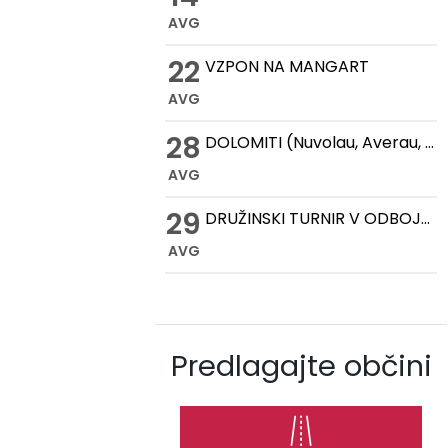
AVG
22
VZPON NA MANGART
AVG
28
DOLOMITI (Nuvolau, Averau, Cinque Torri, Lago Federa)
AVG
29
DRUŽINSKI TURNIR V ODBOJKI NA MIVKI
AVG
Predlagajte občini