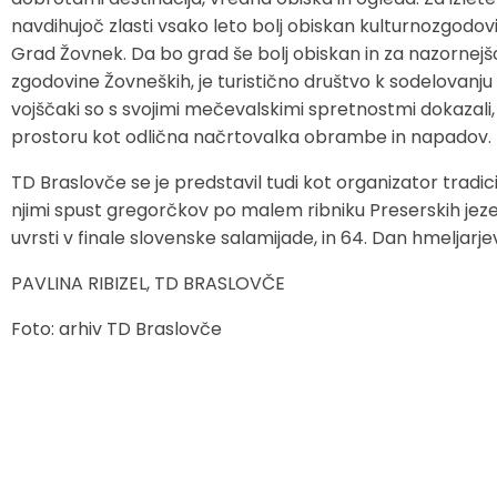
navdihujoč zlasti vsako leto bolj obiskan kulturnozgodovi
Zaščita in reševanje
Proračun občine
Ekomuzej hmeljarstva in pivovarstva
Slovo naših občanov
Grad Žovnek. Da bo grad še bolj obiskan in za nazornejš
zgodovine Žovneških, je turistično društvo k sodelovanju
Prostorski akti občine
Dežela celjska
Objave Savinjska TV
vojščaki so s svojimi mečevalskimi spretnostmi dokazal
prostoru kot odlična načrtovalka obrambe in napadov.
Strateški dokumenti
TD Braslovče se je predstavil tudi kot organizator tradic
Občinsko glasilo
njimi spust gregorčkov po malem ribniku Preserskih jezer, k
uvrsti v finale slovenske salamijade, in 64. Dan hmeljarjev
Uradne objave
PAVLINA RIBIZEL, TD BRASLOVČE
Lokalne volitve
Foto: arhiv TD Braslovče
Varuhov kotiček