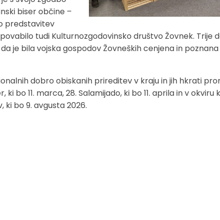
nski biser občine –
o predstavitev
 povabilo tudi Kulturnozgodovinsko društvo Žovnek. Trije d
i, da je bila vojska gospodov Žovneških cenjena in pozna
ionalnih dobro obiskanih prireditev v kraju in jih hkrati pr
i bo 11. marca, 28. Salamijado, ki bo 11. aprila in v okviru
, ki bo 9. avgusta 2026.