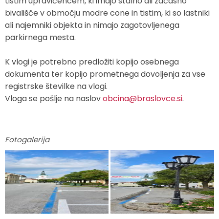
tistim upravičencem, ki imajo stalno ali začasno
bivališče v območju modre cone in tistim, ki so lastniki
ali najemniki objekta in nimajo zagotovljenega
parkirnega mesta.
K vlogi je potrebno predložiti kopijo osebnega
dokumenta ter kopijo prometnega dovoljenja za vse
registrske številke na vlogi.
Vloga se pošlje na naslov
obcina@braslovce.si
.
Fotogalerija