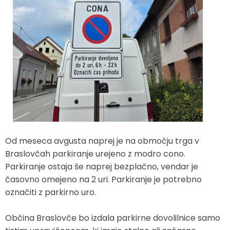
Zaščita in reševanje
Proračun občine
Ekomuzej hmeljarstva in pivovarstva
Slovo naših občanov
Prostorski akti občine
Dežela celjska
Objave Savinjska TV
Strateški dokumenti
Občinsko glasilo
Uradne objave
Od meseca avgusta naprej je na območju trga v
Lokalne volitve
Braslovčah parkiranje urejeno z modro cono.
Parkiranje ostaja še naprej bezplačno, vendar je
Varuhov kotiček
časovno omejeno na 2 uri. Parkiranje je potrebno
označiti z parkirno uro.
Občina Braslovče bo izdala parkirne dovolilnice samo