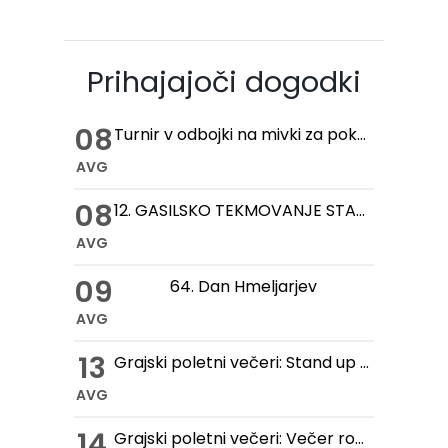
Prihajajoči dogodki
08
Turnir v odbojki na mivki za pokal hmeljske kobule
AVG
08
12. GASILSKO TEKMOVANJE STARIH ROČNIH IN MOTORNIH BRIZGALN
AVG
09
64. Dan Hmeljarjev
AVG
13
Grajski poletni večeri: Stand up večer na Gradu Žovnek
AVG
14
Grajski poletni večeri: Večer romantike na Gradu Žovnek