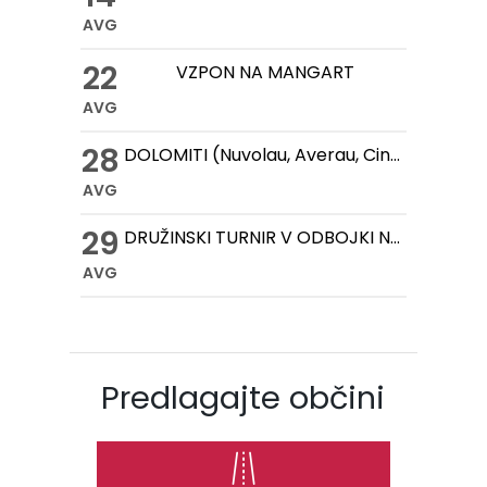
AVG
22
VZPON NA MANGART
AVG
28
DOLOMITI (Nuvolau, Averau, Cinque Torri, Lago Federa)
AVG
29
DRUŽINSKI TURNIR V ODBOJKI NA MIVKI
AVG
Predlagajte občini