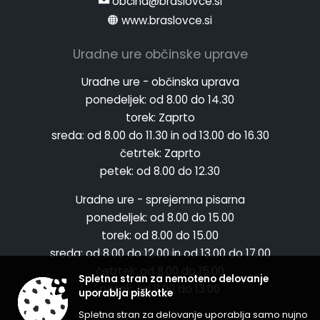
obcina@braslovce.si
www.braslovce.si
Uradne ure občinske uprave
Uradne ure - občinska uprava
ponedeljek:
od 8.00 do 14.30
torek:
Zaprto
sreda:
od 8.00 do 11.30 in od 13.00 do 16.30
četrtek:
Zaprto
petek:
od 8.00 do 12.30
Uradne ure - sprejemna pisarna
ponedeljek:
od 8.00 do 15.00
torek:
od 8.00 do 15.00
sreda:
od 8.00 do 12.00 in od 13.00 do 17.00
četrtek:
od 8.00 do 15.00
Spletna stran za nemoteno delovanje
petek:
od 8.00 do 13.00
uporablja piškotke
Spletna stran za delovanje uporablja samo nujno