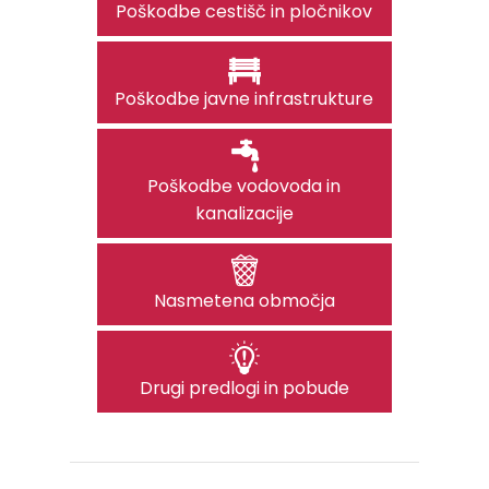
Poškodbe cestišč in pločnikov
Poškodbe javne infrastrukture
Poškodbe vodovoda in
kanalizacije
Nasmetena območja
Drugi predlogi in pobude