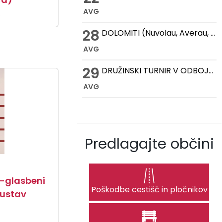
AVG
6
28
DOLOMITI (Nuvolau, Averau, Cinque Torri, Lago Federa)
AVG
29
DRUŽINSKI TURNIR V ODBOJKI NA MIVKI
AVG
Predlagajte občini
-glasbeni
Poškodbe cestišč in pločnikov
ustav
7