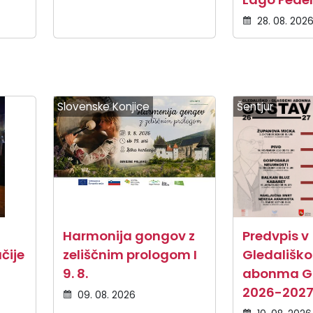
28. 08. 202
Slovenske Konjice
Šentjur
Harmonija gongov z
Predvpis v
čije
zeliščnim prologom I
Gledališko
9. 8.
abonma G
2026-202
09. 08. 2026