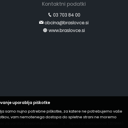
Kontaktni podatki
03 703 84 00
obcina@braslovce.si
www.braslovce.si
vanje uporablja piškotke
lja samo nujno potrebne piškotke, za katere ne potrebujemo vaše
iškotkov, vam nemotenega dostopa do spletne strani ne moremo
er za varstvo osebnih podatkov
|
Izjava o dostopnosti (ZDSMA)