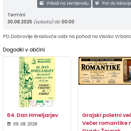
Prikaži na zemljevidu
Pot do lokacij
Zaščita in reševanje
Proračun občine
Ekomuzej hmeljarstva in pivovarstva
Slovo naših občanov
Termini
30.08.2025
(sobota)
ob
00:00
Prostorski akti občine
Dežela celjska
Objave Savinjska TV
PD Dobrovlje Braslovče vabi na pohod na Visoko Vrban
Strateški dokumenti
Dogodki v občini
Občinsko glasilo
Uradne objave
Lokalne volitve
Varuhov kotiček
64. Dan Hmeljarjev
Grajski poletni več
Večer romantike 
09. 08. 2026
Gradu Žovnek