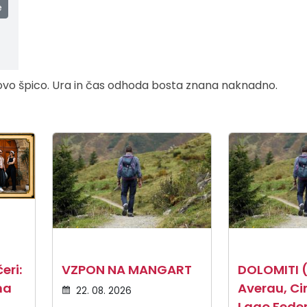
e
ovo špico.
Ura in čas odhoda bosta znana naknadno.
eri:
VZPON NA MANGART
DOLOMITI 
na
Averau, Ci
22. 08. 2026
Lago Fede