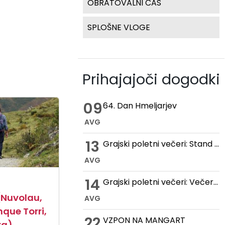
OBRATOVALNI ČAS
SPLOŠNE VLOGE
Prihajajoči dogodki
09
64. Dan Hmeljarjev
AVG
13
Grajski poletni večeri: Stand up večer na Gradu Žovnek
AVG
14
Grajski poletni večeri: Večer romantike na Gradu Žovnek
(Nuvolau,
AVG
nque Torri,
22
VZPON NA MANGART
ra)