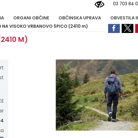
03 703 84 
NA
ORGANI OBČINE
OBČINSKA UPRAVA
OBVESTILA 
 NA VISOKO VRBANOVO ŠPICO (2410 m)
2410 M)
rt
st
ČE
er
04
ca