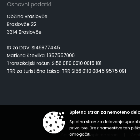
Osnovni podatki
Občina Braslovče
Braslovče 22
3314 Braslovče
ID za DDV: SI49877445
Matična številka: 1357557000
Transakcijski račun: SI56 0110 0010 0015 181
TRR za turistično takso: TRR SI56 0110 0845 9575 091
Spletna stran za nemoteno delo
Spletna stran za delovanje uporab
privolitve. Brez namestitve teh p
omogočiti.
Splošni pogoji spletne strani
|
Cent