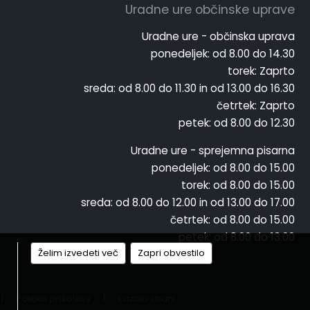
Uradne ure občinske uprave
Uradne ure - občinska uprava
ponedeljek:
od 8.00 do 14.30
torek:
Zaprto
sreda:
od 8.00 do 11.30 in od 13.00 do 16.30
četrtek:
Zaprto
petek:
od 8.00 do 12.30
Uradne ure - sprejemna pisarna
ponedeljek:
od 8.00 do 15.00
torek:
od 8.00 do 15.00
sreda:
od 8.00 do 12.00 in od 13.00 do 17.00
četrtek:
od 8.00 do 15.00
petek:
od 8.00 do 13.00
Želim izvedeti več
Zapri obvestilo
|
Politika piškotkov
|
Kazalo strani