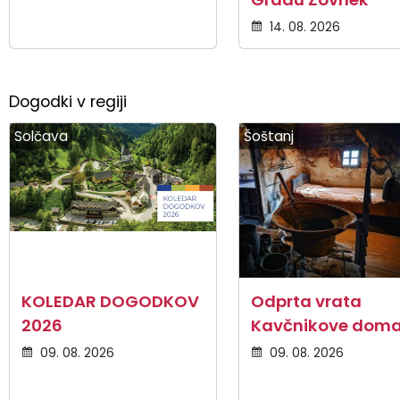
14. 08. 2026
Dogodki v regiji
Solčava
Šoštanj
KOLEDAR DOGODKOV
Odprta vrata
2026
Kavčnikove doma
09. 08. 2026
09. 08. 2026